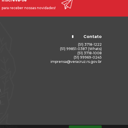
Inscreva-se
para receber nossas novidades!
Contato
(51) 3718-1222
(51) 99851-0387 (Whats)
(51) 3718-1008
(51) 99969-0245
imprensa@veracruz.rs.gov.br
os Abertos