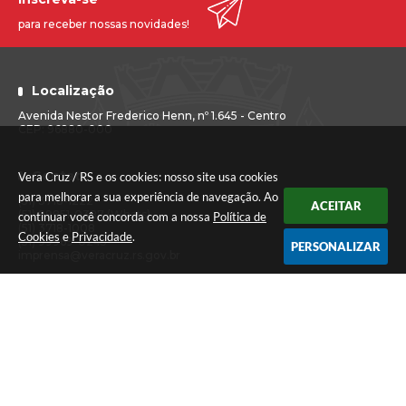
para receber nossas novidades!
Localização
Avenida Nestor Frederico Henn, nº 1.645 - Centro
CEP: 96880-000
Contato
Vera Cruz / RS e os cookies: nosso site usa cookies
para melhorar a sua experiência de navegação. Ao
(51) 3718-1222
ACEITAR
(51) 99851-0387 (Whats)
continuar você concorda com a nossa
Política de
(51) 3718-1008
Cookies
e
Privacidade
.
(51) 99969-0245
PERSONALIZAR
imprensa@veracruz.rs.gov.br
Atendimento
Segunda a sexta-feira das 7h30 às 11h30 e das 13h às 17h (Caixa até
às 16h)
Versão do Sistema:
3.5.3 - 19/06/2026